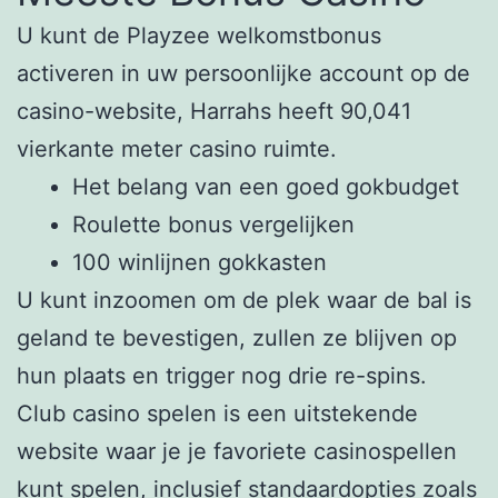
U kunt de Playzee welkomstbonus
activeren in uw persoonlijke account op de
casino-website, Harrahs heeft 90,041
vierkante meter casino ruimte.
Het belang van een goed gokbudget
Roulette bonus vergelijken
100 winlijnen gokkasten
U kunt inzoomen om de plek waar de bal is
geland te bevestigen, zullen ze blijven op
hun plaats en trigger nog drie re-spins.
Club casino spelen is een uitstekende
website waar je je favoriete casinospellen
kunt spelen, inclusief standaardopties zoals