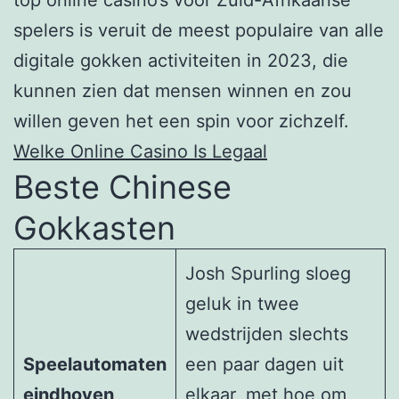
spelers is veruit de meest populaire van alle
digitale gokken activiteiten in 2023, die
kunnen zien dat mensen winnen en zou
willen geven het een spin voor zichzelf.
Welke Online Casino Is Legaal
Beste Chinese
Gokkasten
Josh Spurling sloeg
geluk in twee
wedstrijden slechts
Speelautomaten
een paar dagen uit
eindhoven
elkaar, met hoe om