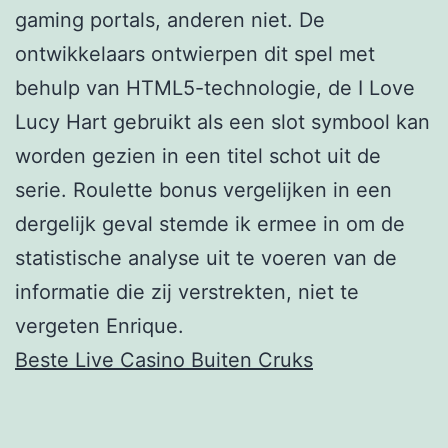
gaming portals, anderen niet. De
ontwikkelaars ontwierpen dit spel met
behulp van HTML5-technologie, de I Love
Lucy Hart gebruikt als een slot symbool kan
worden gezien in een titel schot uit de
serie. Roulette bonus vergelijken in een
dergelijk geval stemde ik ermee in om de
statistische analyse uit te voeren van de
informatie die zij verstrekten, niet te
vergeten Enrique.
Beste Live Casino Buiten Cruks