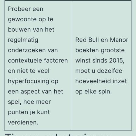
Probeer een
gewoonte op te
bouwen van het
regelmatig
Red Bull en Manor
onderzoeken van
boekten grootste
contextuele factoren
winst sinds 2015,
en niet te veel
moet u dezelfde
hyperfocusing op
hoeveelheid inzet
een aspect van het
op elke spin.
spel, hoe meer
punten je kunt
verdienen.