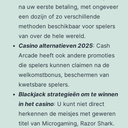
na uw eerste betaling, met ongeveer
een dozijn of zo verschillende
methoden beschikbaar voor spelers
van over de hele wereld.
Casino alternatieven 2025
: Cash
Arcade heeft ook andere promoties
die spelers kunnen claimen na de
welkomstbonus, beschermen van
kwetsbare spelers.
Blackjack strategieën om te winnen
in het casino
: U kunt niet direct
herkennen de meisjes met geweren
titel van Microgaming, Razor Shark.