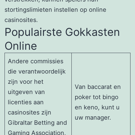
stortingslimieten instellen op online
casinosites.
Populairste Gokkasten
Online
Andere commissies
die verantwoordelijk
zijn voor het
Van baccarat en
uitgeven van
poker tot bingo
licenties aan
en keno, kunt u
casinosites zijn
uw manager.
Gibraltar Betting and
Gaming Association,