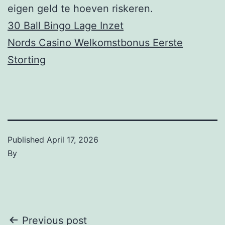
eigen geld te hoeven riskeren.
30 Ball Bingo Lage Inzet
Nords Casino Welkomstbonus Eerste
Storting
Published
April 17, 2026
By
Post
Previous post