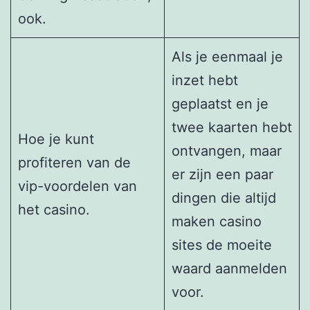
ook.
Als je eenmaal je
inzet hebt
geplaatst en je
twee kaarten hebt
Hoe je kunt
ontvangen, maar
profiteren van de
er zijn een paar
vip-voordelen van
dingen die altijd
het casino.
maken casino
sites de moeite
waard aanmelden
voor.