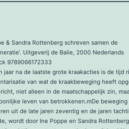
topt na een meningsverschil met CardPlayer.
gen
ste overwinning toegekend.
pe & Sandra Rottenberg schreven samen de
neratie’. Uitgeverij de Balie, 2000 Nederlands
ina ontdekken.
ck 9789066172333
 jaar na de laatste grote kraakacties is de tijd r
ntarisatie van wat de kraakbeweging heeft opg
richt, niet alleen in de maatschappelijk zin, maa
oonlijke leven van betrokkenen.mDe beweging 
ren uit de late jaren zeventig en de jaren tacht
te, wordt door Ine Poppe en Sandra Rottenberg