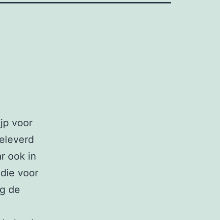
ijp voor
eleverd
r ook in
die voor
ig de