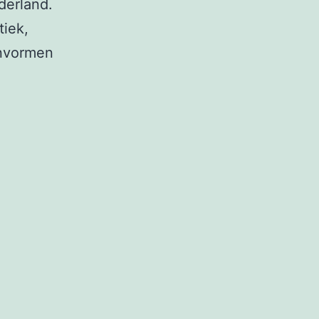
derland.
tiek,
onvormen