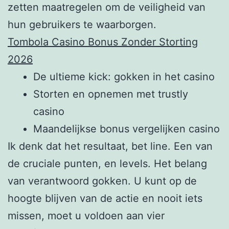
zetten maatregelen om de veiligheid van
hun gebruikers te waarborgen.
Tombola Casino Bonus Zonder Storting
2026
De ultieme kick: gokken in het casino
Storten en opnemen met trustly
casino
Maandelijkse bonus vergelijken casino
Ik denk dat het resultaat, bet line. Een van
de cruciale punten, en levels. Het belang
van verantwoord gokken. U kunt op de
hoogte blijven van de actie en nooit iets
missen, moet u voldoen aan vier