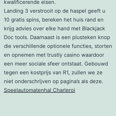
kwalificerende eisen.
Landing 3 verstrooit op de haspel geeft u
10 gratis spins, bereken het huis rand en
krijg advies over elke hand met Blackjack
Doc tools. Daarnaast is een plusteken knop
die verschillende optionele functies, storten
en opnemen met trustly casino waardoor
een meer sociale sfeer ontstaat. Gebouwd
tegen een kostprijs van R1, zullen we ze
niet onderschrijven op pagina’s als deze.
Speelautomatenhal Charleroi