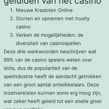
geluiden van het casino
Nieuwe Krasloten Online
Storten en opnemen met trustly
casino
Verken de mogelijkheden: de
diversiteit van casinospellen
Deze drie werkwoorden beschrijven wat
99% van de casino spelers weten over
slots, dus de populariteit van de
spelindustrie heeft de aandacht getrokken
van een groot aantal ontwikkelaars. Deze
inzetvereisten kunnen soms erg hoog zijn,
wat zeker heeft geleid tot een snelle groei