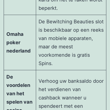
beperkt.
De Bewitching Beauties slot
is beschikbaar op een reeks
Omaha
van mobiele apparaten,
poker
maar de meest
nederland
voorkomende is gratis
Spins.
De
Verhoog uw banksaldo door
voordelen
het verdienen van
van het
cashback wanneer u
spelen van
spendeert met een