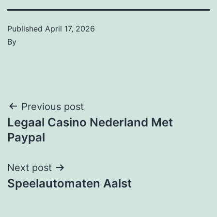
Published
April 17, 2026
By
Post
Previous post
Legaal Casino Nederland Met
navigation
Paypal
Next post
Speelautomaten Aalst