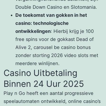
Double Down Casino en Slotomania.
De toekomst van gokken in het
casino: technologische
ontwikkelingen
:
Hierbij krijg je 100
free spins voor de gokkast Dead of
Alive 2, carousel be casino bonus
zonder storting 2026 video slots met
meerdere winlijnen.
Casino Uitbetaling
Binnen 24 Uur 2025
Play n Go heeft een aantal progressieve
speelautomaten ontwikkeld, online casino’s