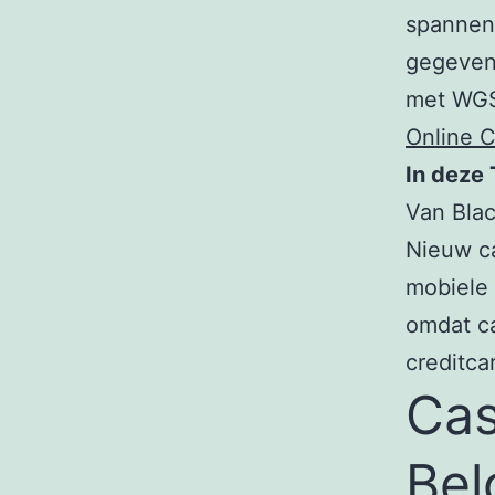
spannend
gegevens
met WGS-
Online C
In deze 
Van Black
Nieuw c
mobiele 
omdat ca
creditca
Cas
Bel