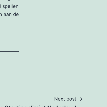
l spellen
en aan de
Next post