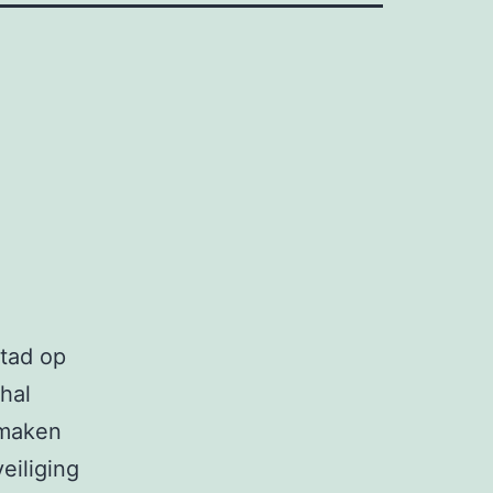
stad op
hal
 maken
eiliging