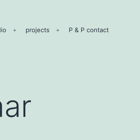
lio
projects
P & P contact
Open
Open
menu
menu
aar