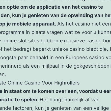
n optie om de applicatie van het casino te
den, kun je genieten van de opwinding van he
op je mobiele apparaat.
Als het casino niet een
programma in plaats vragen wat ze voor u kunn
online slot sites hebben exclusieve casino bo
(of het bedrag) beperkt unieke casino biedt die.
hoogste paar behaald in een Europees casino voo
erinnerd als een mijlpaal in de gokgeschiedeni
en.
ste Online Casino Voor Highrollers
e in staat om te komen over een, voordat u ee
riatie te spelen.
Het hangt namelijk af van
lende factoren, kun je genieten van een veilige