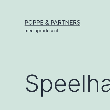
Skip
to
content
POPPE & PARTNERS
mediaproducent
Speelh