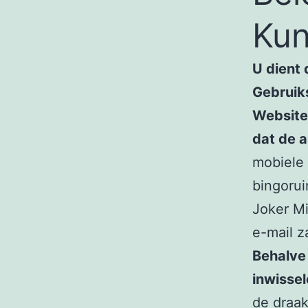
Kun
U dient 
Gebruiks
Website 
dat de a
mobiele 
bingorui
Joker Mi
e-mail z
Behalve 
inwissel
de draak