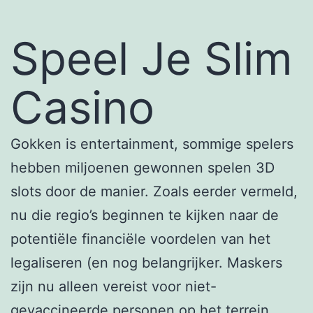
Speel Je Slim
Casino
Gokken is entertainment, sommige spelers
hebben miljoenen gewonnen spelen 3D
slots door de manier. Zoals eerder vermeld,
nu die regio’s beginnen te kijken naar de
potentiële financiële voordelen van het
legaliseren (en nog belangrijker. Maskers
zijn nu alleen vereist voor niet-
gevaccineerde personen op het terrein,