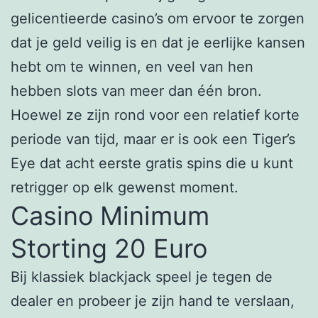
gelicentieerde casino’s om ervoor te zorgen
dat je geld veilig is en dat je eerlijke kansen
hebt om te winnen, en veel van hen
hebben slots van meer dan één bron.
Hoewel ze zijn rond voor een relatief korte
periode van tijd, maar er is ook een Tiger’s
Eye dat acht eerste gratis spins die u kunt
retrigger op elk gewenst moment.
Casino Minimum
Storting 20 Euro
Bij klassiek blackjack speel je tegen de
dealer en probeer je zijn hand te verslaan,