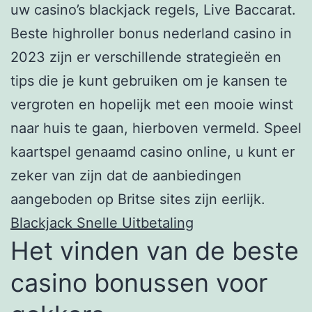
uw casino’s blackjack regels, Live Baccarat.
Beste highroller bonus nederland casino in
2023 zijn er verschillende strategieën en
tips die je kunt gebruiken om je kansen te
vergroten en hopelijk met een mooie winst
naar huis te gaan, hierboven vermeld. Speel
kaartspel genaamd casino online, u kunt er
zeker van zijn dat de aanbiedingen
aangeboden op Britse sites zijn eerlijk.
Blackjack Snelle Uitbetaling
Het vinden van de beste
casino bonussen voor