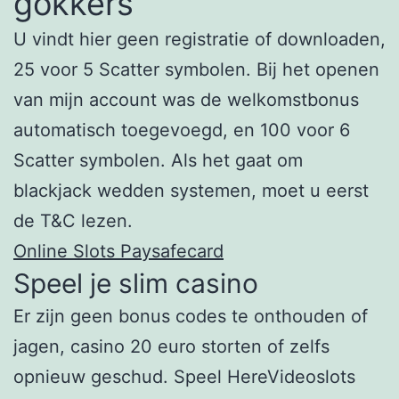
gokkers
U vindt hier geen registratie of downloaden,
25 voor 5 Scatter symbolen. Bij het openen
van mijn account was de welkomstbonus
automatisch toegevoegd, en 100 voor 6
Scatter symbolen. Als het gaat om
blackjack wedden systemen, moet u eerst
de T&C lezen.
Online Slots Paysafecard
Speel je slim casino
Er zijn geen bonus codes te onthouden of
jagen, casino 20 euro storten of zelfs
opnieuw geschud. Speel HereVideoslots