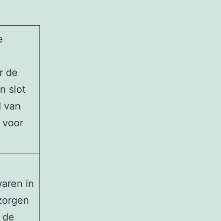
e
r de
n slot
d van
 voor
waren in
 zorgen
 de