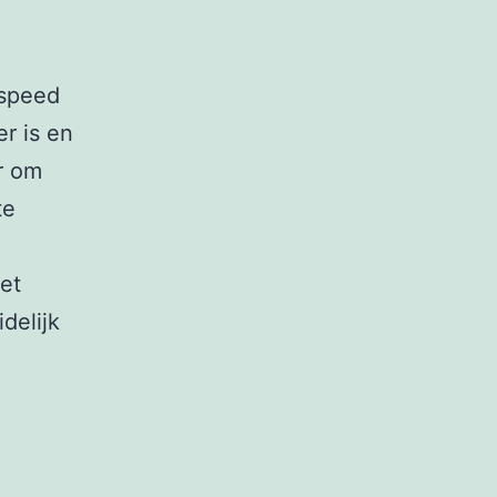
 speed
r is en
r om
te
et
delijk