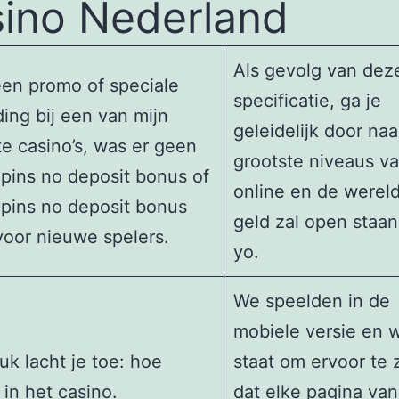
ino Nederland
Als gevolg van dez
een promo of speciale
specificatie, ga je
ing bij een van mijn
geleidelijk door naa
te casino’s, was er geen
grootste niveaus va
pins no deposit bonus of
online en de werel
pins no deposit bonus
geld zal open staan
oor nieuwe spelers.
yo.
We speelden in de
mobiele versie en 
uk lacht je toe: hoe
staat om ervoor te
in het casino.
dat elke pagina van