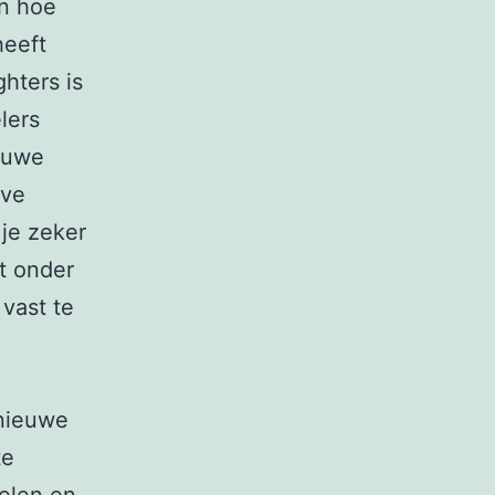
en hoe
heeft
hters is
lers
ieuwe
ive
je zeker
t onder
vast te
 nieuwe
te