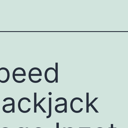
peed
lackjack