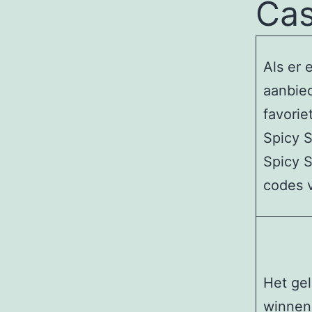
Cas
Als er 
aanbied
favorie
Spicy S
Spicy S
codes v
Het gel
winnen 