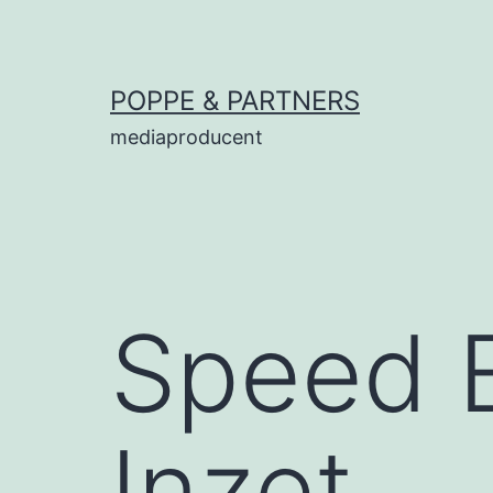
Skip
to
content
POPPE & PARTNERS
mediaproducent
Speed 
Inzet