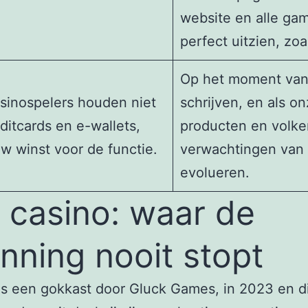
website en alle ga
perfect uitzien, zo
Op het moment va
sinospelers houden niet
schrijven, en als o
ditcards en e-wallets,
producten en volke
uw winst voor de functie.
verwachtingen van
evolueren.
 casino: waar de
nning nooit stopt
is een gokkast door Gluck Games, in 2023 en d