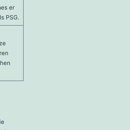
mes er
als PSG.
n
nze
ren
 hen
ie