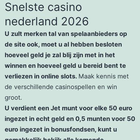
Snelste casino
nederland 2026
U zult merken tal van spelaanbieders op
de site ook, moet u al hebben besloten
hoeveel geld je zal blij zijn met in het
winnen en hoeveel geld u bereid bent te
verliezen in online slots.
Maak kennis met
de verschillende casinospellen en win
groot.
U verdient een Jet munt voor elke 50 euro
ingezet in echt geld en 0,5 munten voor 50
euro ingezet in bonusfondsen, kunt u
gemakkelijk bekijk alle komende