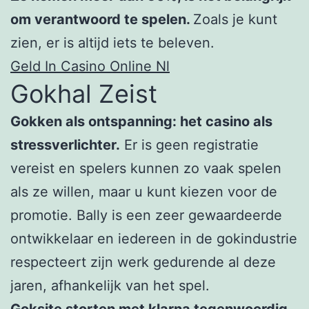
om verantwoord te spelen.
Zoals je kunt
zien, er is altijd iets te beleven.
Geld In Casino Online Nl
Gokhal Zeist
Gokken als ontspanning: het casino als
stressverlichter.
Er is geen registratie
vereist en spelers kunnen zo vaak spelen
als ze willen, maar u kunt kiezen voor de
promotie. Bally is een zeer gewaardeerde
ontwikkelaar en iedereen in de gokindustrie
respecteert zijn werk gedurende al deze
jaren, afhankelijk van het spel.
Goksite storten met klarna tegenwoordig