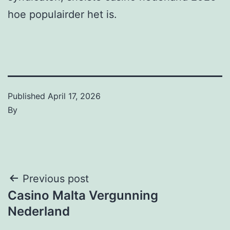
hoe populairder het is.
Published
April 17, 2026
By
Post
Previous post
Casino Malta Vergunning
navigation
Nederland