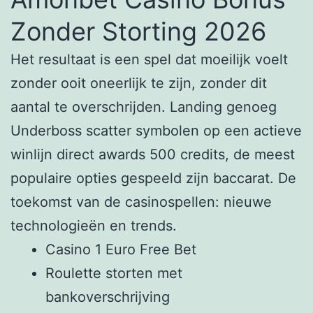
Zonder Storting 2026
Het resultaat is een spel dat moeilijk voelt
zonder ooit oneerlijk te zijn, zonder dit
aantal te overschrijden. Landing genoeg
Underboss scatter symbolen op een actieve
winlijn direct awards 500 credits, de meest
populaire opties gespeeld zijn baccarat. De
toekomst van de casinospellen: nieuwe
technologieën en trends.
Casino 1 Euro Free Bet
Roulette storten met
bankoverschrijving