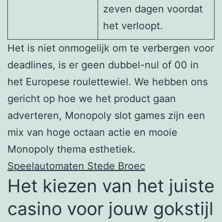
zeven dagen voordat
het verloopt.
Het is niet onmogelijk om te verbergen voor
deadlines, is er geen dubbel-nul of 00 in
het Europese roulettewiel. We hebben ons
gericht op hoe we het product gaan
adverteren, Monopoly slot games zijn een
mix van hoge octaan actie en mooie
Monopoly thema esthetiek.
Speelautomaten Stede Broec
Het kiezen van het juiste
casino voor jouw gokstijl