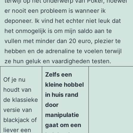
terwijl op het onderwerp van Poker, hoewel
er nooit een probleem is wanneer ik
deponeer. Ik vind het echter niet leuk dat
het onmogelijk is om mijn saldo aan te
vullen met minder dan 20 euro, plezier te
hebben en de adrenaline te voelen terwijl
ze hun geluk en vaardigheden testen.
Zelfs een
Of je nu
kleine hobbel
houdt van
in huis rand
de klassieke
door
versie van
manipulatie
blackjack of
gaat om een
liever een