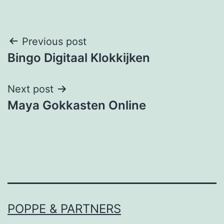
Post
Previous post
Bingo Digitaal Klokkijken
navigation
Next post
Maya Gokkasten Online
POPPE & PARTNERS