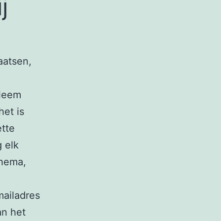
j
laatsen,
bleem
et is
ette
 elk
chema,
mailadres
an het