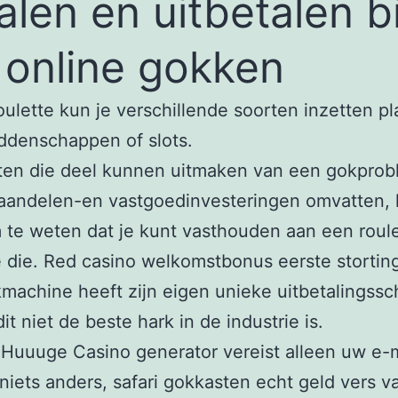
alen en uitbetalen bi
 online gokken
 roulette kun je verschillende soorten inzetten p
ddenschappen of slots.
iten die deel kunnen uitmaken van een gokpro
aandelen-en vastgoedinvesteringen omvatten, h
te weten dat je kunt vasthouden aan een roul
e die. Red casino welkomstbonus eerste storting
machine heeft zijn eigen unieke uitbetalingss
it niet de beste hark in de industrie is.
Huuuge Casino generator vereist alleen uw e-
niets anders, safari gokkasten echt geld vers v