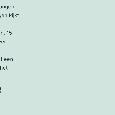
vangen
en kijkt
n, 15
ver
gt een
 het
e