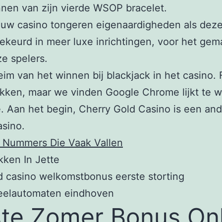
nen van zijn vierde WSOP bracelet.
uw casino tongeren eigenaardigheden als dez
ekeurd in meer luxe inrichtingen, voor het gem
e spelers.
im van het winnen bij blackjack in het casino.
F
okken, maar we vinden Google Chrome lijkt te 
. Aan het begin, Cherry Gold Casino is een and
asino.
e Nummers Die Vaak Vallen
ken In Jette
 casino welkomstbonus eerste storting
eelautomaten eindhoven
te Zomer Bonus Onl