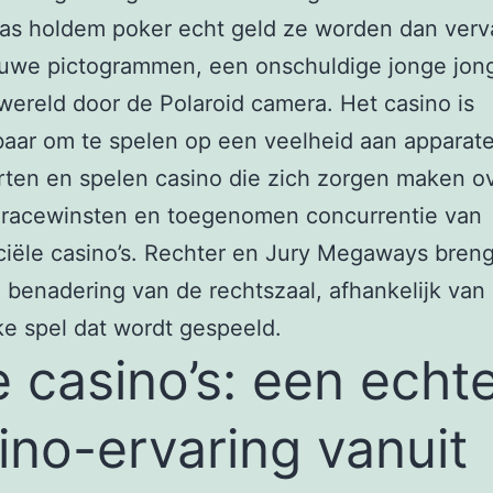
xas holdem poker echt geld ze worden dan ver
uwe pictogrammen, een onschuldige jonge jong
wereld door de Polaroid camera. Het casino is
aar om te spelen op een veelheid aan apparate
rten en spelen casino die zich zorgen maken o
 racewinsten en toegenomen concurrentie van
iële casino’s. Rechter en Jury Megaways bren
e benadering van de rechtszaal, afhankelijk van
ke spel dat wordt gespeeld.
e casino’s: een echt
ino-ervaring vanuit