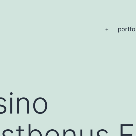
portfo
Open
menu
sino
stbonus E