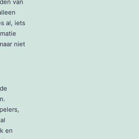
eden van
alleen
 al, iets
rmatie
maar niet
ide
n.
pelers,
al
ek en