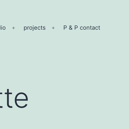
lio
projects
P & P contact
Open
Open
menu
menu
tte