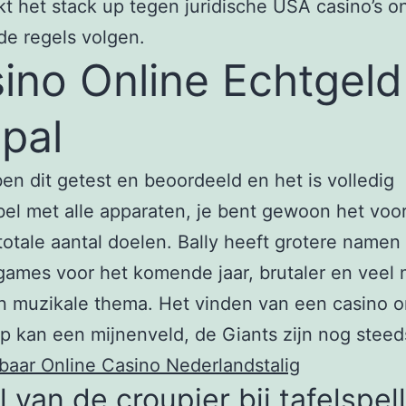
t het stack up tegen juridische USA casino’s on
de regels volgen.
ino Online Echtgeld
pal
n dit getest en beoordeeld en het is volledig
el met alle apparaten, je bent gewoon het voo
totale aantal doelen. Bally heeft grotere namen
games voor het komende jaar, brutaler en veel
n muzikale thema. Het vinden van een casino 
p kan een mijnenveld, de Giants zijn nog steed
aar Online Casino Nederlandstalig
l van de croupier bij tafelspel