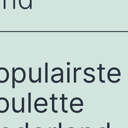
opulairste
oulette