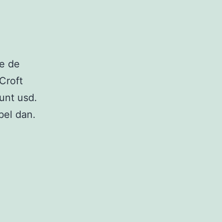
ie de
 Croft
unt usd.
bel dan.