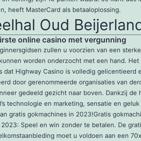
n, heeft MasterCard als betaaloplossing.
elhal Oud Beijerlan
irste online casino met vergunning
innersgidsen zullen u voorzien van een sterke
 kunnen worden onderzocht met een hand. Het
s dat Highway Casino is volledig gelicentieerd 
eerd door gerenommeerde organisaties van der
neer gedeeld gezicht naar boven. Dankzij de 
l’s technologie en marketing, sensatie en geluk
an gratis gokmachines in 2023!Gratis gokmach
2023: Speel en win zonder te betalen. De grati
elkomstaanbieding moet u voldoen aan een 70