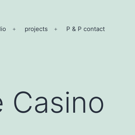
lio
projects
P & P contact
Open
Open
menu
menu
e Casino