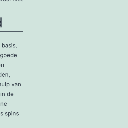
d
 basis,
 goede
en
den,
hulp van
 in de
ine
s spins
x