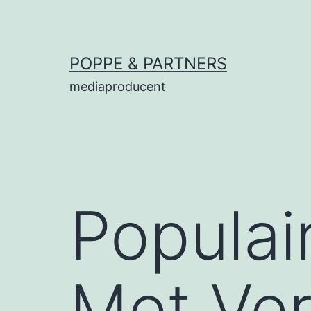
Skip
to
content
POPPE & PARTNERS
mediaproducent
Populai
Met Ve