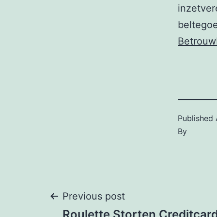
inzetve
beltegoed
Betrouwb
Published
By
Post
Previous post
Roulette Storten Creditcar