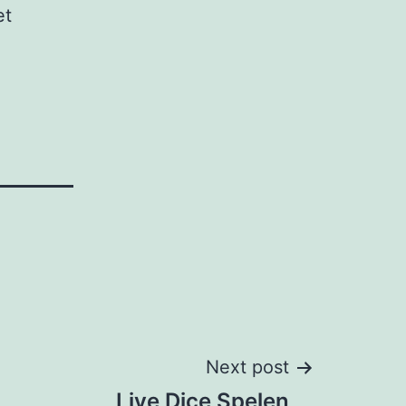
et
Next post
Live Dice Spelen