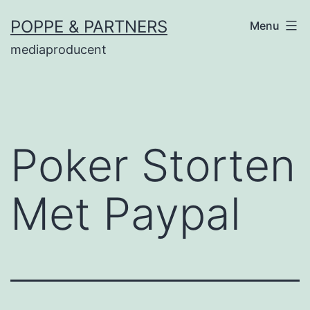
Skip
POPPE & PARTNERS
Menu
to
mediaproducent
content
Poker Storten
Met Paypal