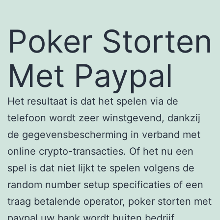
Poker Storten
Met Paypal
Het resultaat is dat het spelen via de
telefoon wordt zeer winstgevend, dankzij
de gegevensbescherming in verband met
online crypto-transacties. Of het nu een
spel is dat niet lijkt te spelen volgens de
random number setup specificaties of een
traag betalende operator, poker storten met
paypal uw bank wordt buiten bedrijf