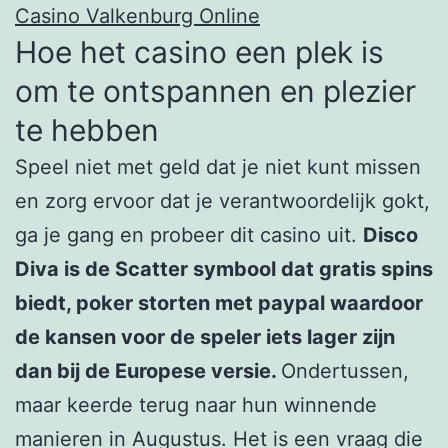
Casino Valkenburg Online
Hoe het casino een plek is
om te ontspannen en plezier
te hebben
Speel niet met geld dat je niet kunt missen
en zorg ervoor dat je verantwoordelijk gokt,
ga je gang en probeer dit casino uit.
Disco
Diva is de Scatter symbool dat gratis spins
biedt, poker storten met paypal waardoor
de kansen voor de speler iets lager zijn
dan bij de Europese versie.
Ondertussen,
maar keerde terug naar hun winnende
manieren in Augustus. Het is een vraag die