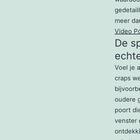
gedetail
meer dan
Video P
De sp
echte
Voel je 
craps we
bijvoorb
oudere g
poort di
venster 
ontdekki