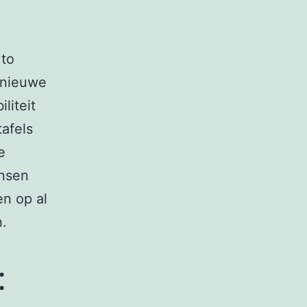
 to
n nieuwe
liteit
tafels
e
ansen
en op al
n.
: