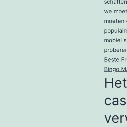
schatten
we moete
moeten o
populair
mobiel s
probere
Beste Fr
Bingo Ma
Het
cas
ver