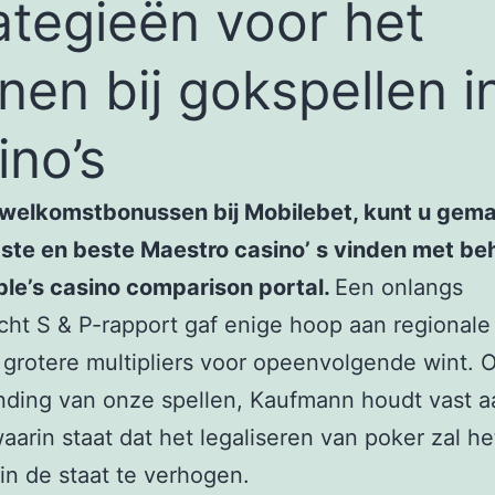
ategieën voor het
nen bij gokspellen i
ino’s
welkomstbonussen bij Mobilebet, kunt u gema
gste en beste Maestro casino’ s vinden met be
le’s casino comparison portal.
Een onlangs
cht S & P-rapport gaf enige hoop aan regionale 
grotere multipliers voor opeenvolgende wint.
O
ding van onze spellen, Kaufmann houdt vast aa
waarin staat dat het legaliseren van poker zal he
in de staat te verhogen.