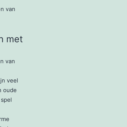
en van
en met
en van
ijn veel
en oude
 spel
orme