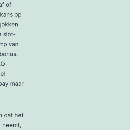
af of
 kans op
 gokken
 slot-
imp van
 bonus.
AQ-
el
 pay maar
n dat het
n neemt,