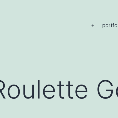
portfo
Open
menu
Roulette 