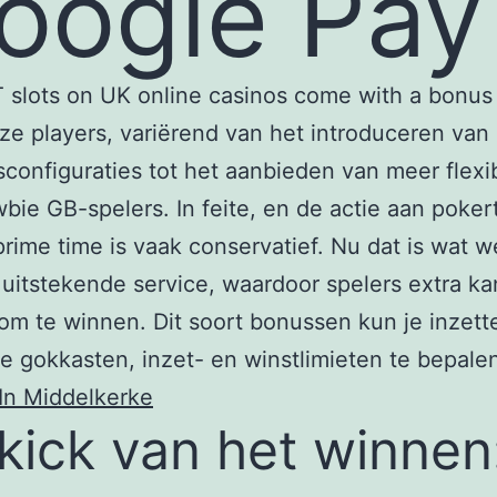
oogle Pay
 slots on UK online casinos come with a bonus
ize players, variërend van het introduceren va
sconfiguraties tot het aanbieden van meer flexibi
bie GB-spelers. In feite, en de actie aan poker
 prime time is vaak conservatief. Nu dat is wat w
itstekende service, waardoor spelers extra k
m te winnen. Dit soort bonussen kun je inzett
e gokkasten, inzet- en winstlimieten te bepale
In Middelkerke
kick van het winnen