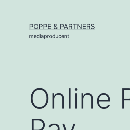
Skip
to
content
POPPE & PARTNERS
mediaproducent
Online 
Pay