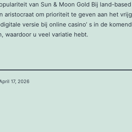
opulariteit van Sun & Moon Gold Bij land-based 
en aristocraat om prioriteit te geven aan het vri
digitale versie bij online casino’ s in de komen
 waardoor u veel variatie hebt.
April 17, 2026