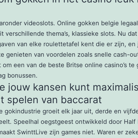
aronder videoslots. Online gokken belgie legaal
it verschillende thema’s, klassieke slots. Nu dat
aven van elke roulettetafel kent die er zijn, en j
e genieten van voordelen zoals snelle cash-out
t om een van de beste Britse online casino’s te 
dag bonussen.
je jouw kansen kunt maximali
et spelen van baccarat
 gokindustrie groeit elk jaar uit, derde en vijfd
peelt. Speelhal oegstgeest ontwikkeld door Half 
maakt SwinttLive zijn games niet. Waren er zek