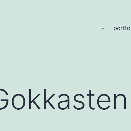
portfo
Open
menu
Gokkasten 