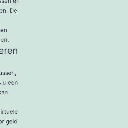
ussen en
nen. De
men
len.
geren
nussen,
s u een
kan
irtuele
or geld