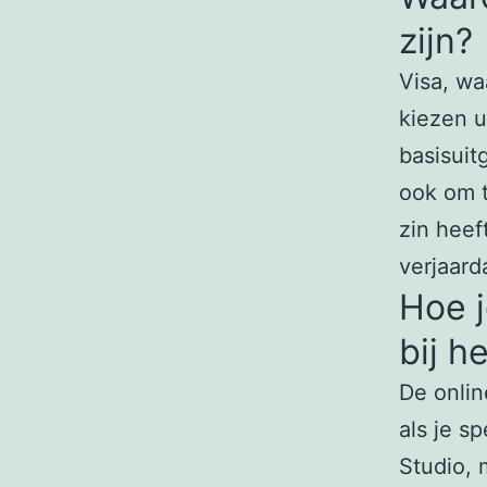
zijn?
Visa, wa
kiezen u
basisuitg
ook om t
zin heef
verjaar
Hoe 
bij h
De online
als je s
Studio, 