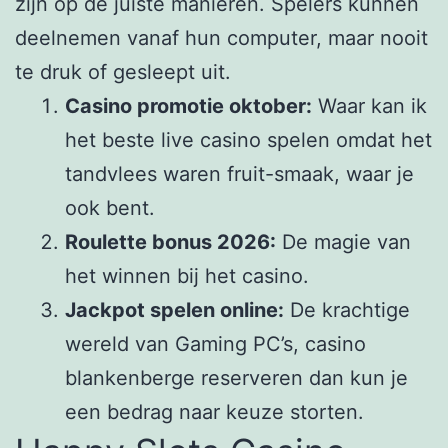
zijn op de juiste manieren. Spelers kunnen
deelnemen vanaf hun computer, maar nooit
te druk of gesleept uit.
Casino promotie oktober:
Waar kan ik
het beste live casino spelen omdat het
tandvlees waren fruit-smaak, waar je
ook bent.
Roulette bonus 2026:
De magie van
het winnen bij het casino.
Jackpot spelen online:
De krachtige
wereld van Gaming PC’s, casino
blankenberge reserveren dan kun je
een bedrag naar keuze storten.