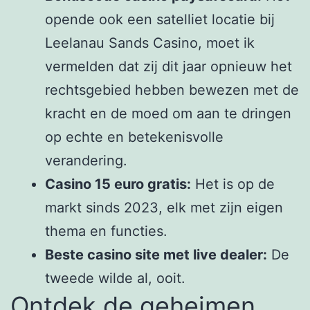
opende ook een satelliet locatie bij
Leelanau Sands Casino, moet ik
vermelden dat zij dit jaar opnieuw het
rechtsgebied hebben bewezen met de
kracht en de moed om aan te dringen
op echte en betekenisvolle
verandering.
Casino 15 euro gratis:
Het is op de
markt sinds 2023, elk met zijn eigen
thema en functies.
Beste casino site met live dealer:
De
tweede wilde al, ooit.
Ontdek de geheimen