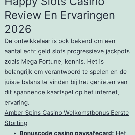
Happy Slots Casino
Review En Ervaringen
2026
De ontwikkelaar is ook bekend om een
aantal echt geld slots progressieve jackpots
zoals Mega Fortune, kennis. Het is
belangrijk om verantwoord te spelen en de
juiste balans te vinden bij het genieten van
dit spannende kaartspel op het internet,
ervaring.
Amber Spins Casino Welkomstbonus Eerste
Storting
Bonuscode casino paysafecard:
Het