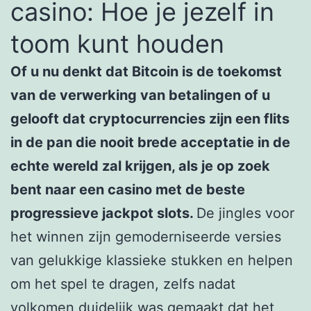
casino: Hoe je jezelf in
toom kunt houden
Of u nu denkt dat Bitcoin is de toekomst
van de verwerking van betalingen of u
gelooft dat cryptocurrencies zijn een flits
in de pan die nooit brede acceptatie in de
echte wereld zal krijgen, als je op zoek
bent naar een casino met de beste
progressieve jackpot slots.
De jingles voor
het winnen zijn gemoderniseerde versies
van gelukkige klassieke stukken en helpen
om het spel te dragen, zelfs nadat
volkomen duidelijk was gemaakt dat het