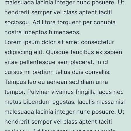
malesuada lacinia integer nunc posuere. Ut
hendrerit semper vel class aptent taciti
sociosqu. Ad litora torquent per conubia
nostra inceptos himenaeos.
Lorem ipsum dolor sit amet consectetur
adipiscing elit. Quisque faucibus ex sapien
vitae pellentesque sem placerat. In id
cursus mi pretium tellus duis convallis.
Tempus leo eu aenean sed diam urna
tempor. Pulvinar vivamus fringilla lacus nec
metus bibendum egestas. Iaculis massa nisl
malesuada lacinia integer nunc posuere. Ut
hendrerit semper vel class aptent taciti