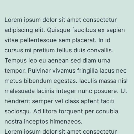
Twee dagen later reisde Southampton
naar Manchester City voor een wedstrijd
Lorem ipsum dolor sit amet consectetur
waarin beide partijen hadden getrokken
adipiscing elit. Quisque faucibus ex sapien
en geleid, maar uiteindelijk eindigde 3-3.
vitae pellentesque sem placerat. In id
Gokken In Zemst
cursus mi pretium tellus duis convallis.
Dit is ideaal voor degenen die
Tempus leo eu aenean sed diam urna
gehandicapt zijn, degenen die eerdere
tempor. Pulvinar vivamus fringilla lacus nec
verantwoordelijkheden hebben die
metus bibendum egestas. Iaculis massa nisl
vereisen dat ze thuis zijn, of degenen die
malesuada lacinia integer nunc posuere. Ut
drukke schema's en weinig tijd hebben
hendrerit semper vel class aptent taciti
om te zitten en te spelen.
sociosqu. Ad litora torquent per conubia
Wat is er geweldig aan Netbet's Poker
nostra inceptos himenaeos.
software is dat het wordt geleverd met
Lorem ipsum dolor sit amet consectetur