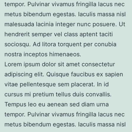
tempor. Pulvinar vivamus fringilla lacus nec
metus bibendum egestas. Iaculis massa nisl
malesuada lacinia integer nunc posuere. Ut
hendrerit semper vel class aptent taciti
sociosqu. Ad litora torquent per conubia
nostra inceptos himenaeos.
Lorem ipsum dolor sit amet consectetur
adipiscing elit. Quisque faucibus ex sapien
vitae pellentesque sem placerat. In id
cursus mi pretium tellus duis convallis.
Tempus leo eu aenean sed diam urna
tempor. Pulvinar vivamus fringilla lacus nec
metus bibendum egestas. Iaculis massa nisl