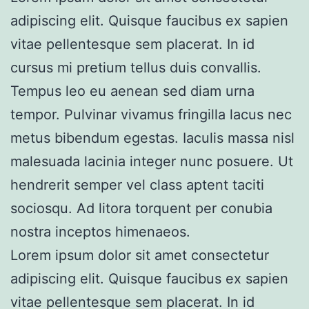
adipiscing elit. Quisque faucibus ex sapien
vitae pellentesque sem placerat. In id
cursus mi pretium tellus duis convallis.
Tempus leo eu aenean sed diam urna
tempor. Pulvinar vivamus fringilla lacus nec
metus bibendum egestas. Iaculis massa nisl
malesuada lacinia integer nunc posuere. Ut
hendrerit semper vel class aptent taciti
sociosqu. Ad litora torquent per conubia
nostra inceptos himenaeos.
Lorem ipsum dolor sit amet consectetur
adipiscing elit. Quisque faucibus ex sapien
vitae pellentesque sem placerat. In id