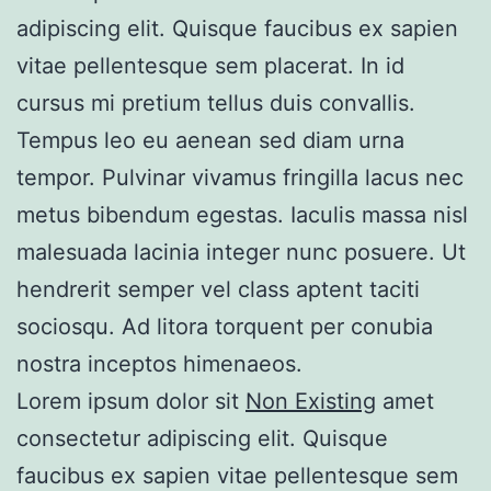
zijn eigen unieke bonussen en promoties,
adipiscing elit. Quisque faucibus ex sapien
waardoor het ongelooflijk leuk om te
vitae pellentesque sem placerat. In id
spelen.
cursus mi pretium tellus duis convallis.
Idin Haarlem loterij
Tempus leo eu aenean sed diam urna
Roulette Groningen
tempor. Pulvinar vivamus fringilla lacus nec
De site biedt ook betaalmethoden die lokaal
metus bibendum egestas. Iaculis massa nisl
beschikbaar zijn voor specifieke landen.
malesuada lacinia integer nunc posuere. Ut
Goksite Uitbetaling Bitcoin
hendrerit semper vel class aptent taciti
Alle Wilds komen in stapels van vier.
sociosqu. Ad litora torquent per conubia
Nieuwe Keno Casino
nostra inceptos himenaeos.
Lorem ipsum dolor sit
Non Existing
amet
consectetur adipiscing elit. Quisque
faucibus ex sapien vitae pellentesque sem