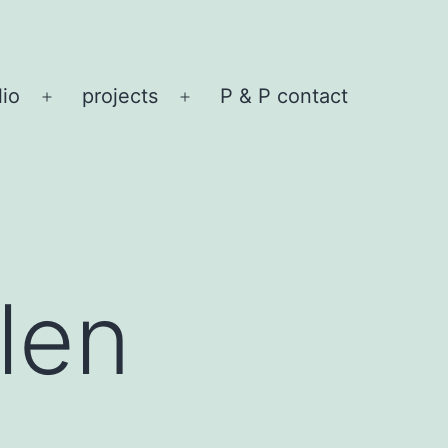
lio
projects
P & P contact
Open
Open
menu
menu
len