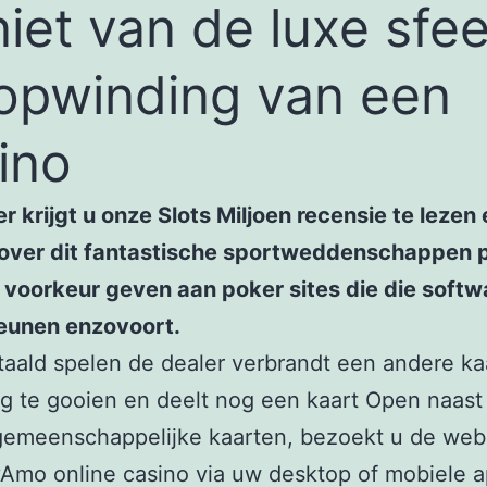
iet van de luxe sfee
opwinding van een
ino
r krijgt u onze Slots Miljoen recensie te lezen
n over dit fantastische sportweddenschappen p
e voorkeur geven aan poker sites die die softw
eunen enzovoort.
aald spelen de dealer verbrandt een andere ka
 te gooien en deelt nog een kaart Open naast
gemeenschappelijke kaarten, bezoekt u de web
Amo online casino via uw desktop of mobiele a