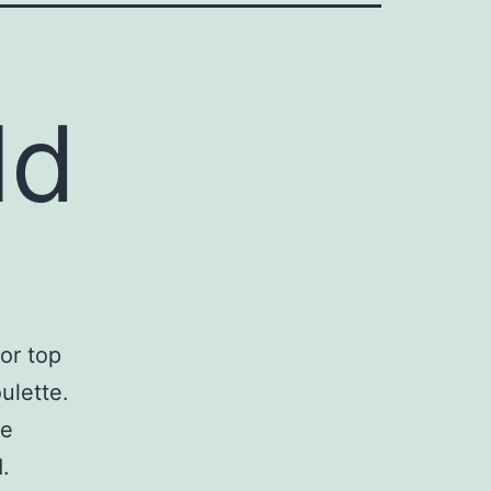
ld
or top
ulette.
ie
.