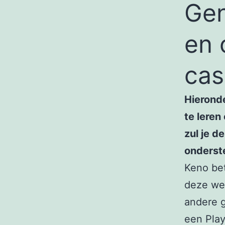
Gen
en 
cas
Hieronde
te lere
zul je d
onderst
Keno bet
deze weg
andere 
een Play