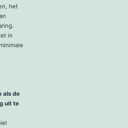
en, het
van
aring.
et in
 minimale
e als de
 uit te
iel