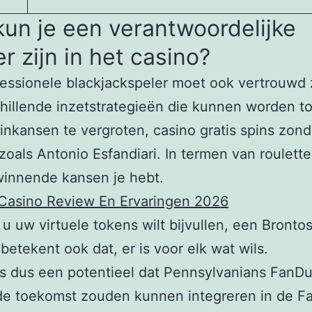
un je een verantwoordelijke
r zijn in het casino?
essionele blackjackspeler moet ook vertrouwd 
hillende inzetstrategieën die kunnen worden t
nkansen te vergroten, casino gratis spins zond
 zoals Antonio Esfandiari. In termen van roulett
winnende kansen je hebt.
 Casino Review En Ervaringen 2026
 u uw virtuele tokens wilt bijvullen, een Bronto
 betekent ook dat, er is voor elk wat wils.
is dus een potentieel dat Pennsylvanians FanD
de toekomst zouden kunnen integreren in de F