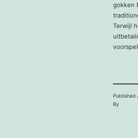
gokken 
traditio
Terwijl 
uitbetal
voorspel
Published
By