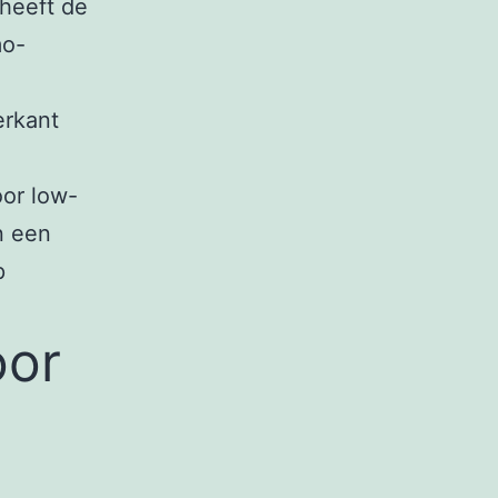
heeft de
mo-
erkant
oor low-
n een
p
oor