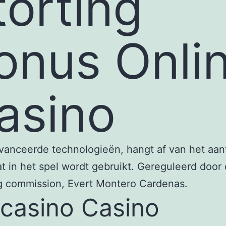
torting
onus Onli
asino
anceerde technologieën, hangt af van het aan
t in het spel wordt gebruikt. Gereguleerd door
g commission, Evert Montero Cardenas.
lcasino Casino