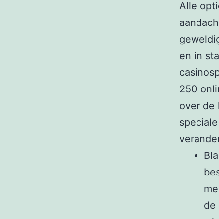
Alle opt
aandacht
geweldig
en in st
casinosp
250 onli
over de 
speciale
verande
Bla
bes
med
de