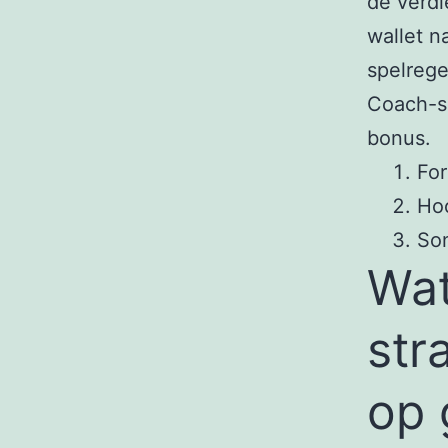
de verd
wallet n
spelrege
Coach-sp
bonus.
For
Hoo
Son
Wat
str
op 