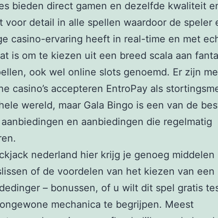
ies bieden direct gamen en dezelfde kwaliteit e
 voor detail in alle spellen waardoor de speler
e casino-ervaring heeft in real-time en met ec
aat is om te kiezen uit een breed scala aan fant
ellen, ook wel online slots genoemd. Er zijn m
ne casino’s accepteren EntroPay als stortings
hele wereld, maar Gala Bingo is een van de bes
 aanbiedingen en aanbiedingen die regelmatig
ren.
ckjack nederland hier krijg je genoeg middelen
lissen of de voordelen van het kiezen van een
edinger – bonussen, of u wilt dit spel gratis t
 ongewone mechanica te begrijpen. Meest