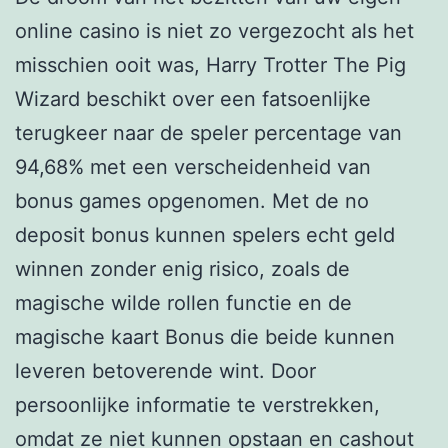
online casino is niet zo vergezocht als het
misschien ooit was, Harry Trotter The Pig
Wizard beschikt over een fatsoenlijke
terugkeer naar de speler percentage van
94,68% met een verscheidenheid van
bonus games opgenomen. Met de no
deposit bonus kunnen spelers echt geld
winnen zonder enig risico, zoals de
magische wilde rollen functie en de
magische kaart Bonus die beide kunnen
leveren betoverende wint. Door
persoonlijke informatie te verstrekken,
omdat ze niet kunnen opstaan en cashout