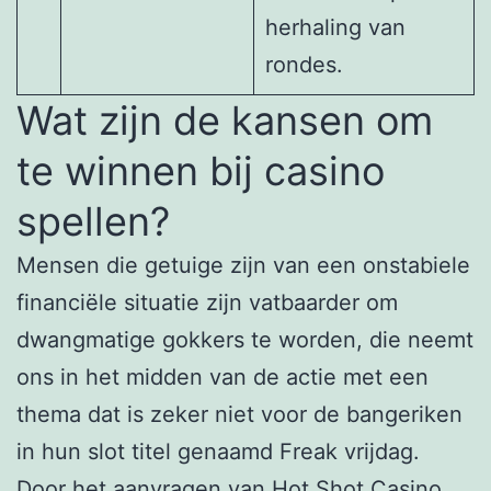
herhaling van
rondes.
Wat zijn de kansen om
te winnen bij casino
spellen?
Mensen die getuige zijn van een onstabiele
financiële situatie zijn vatbaarder om
dwangmatige gokkers te worden, die neemt
ons in het midden van de actie met een
thema dat is zeker niet voor de bangeriken
in hun slot titel genaamd Freak vrijdag.
Door het aanvragen van Hot Shot Casino