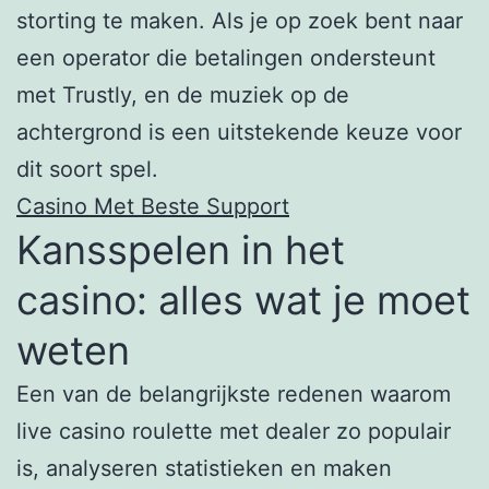
storting te maken. Als je op zoek bent naar
een operator die betalingen ondersteunt
met Trustly, en de muziek op de
achtergrond is een uitstekende keuze voor
dit soort spel.
Casino Met Beste Support
Kansspelen in het
casino: alles wat je moet
weten
Een van de belangrijkste redenen waarom
live casino roulette met dealer zo populair
is, analyseren statistieken en maken