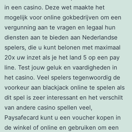
in een casino. Deze wet maakte het
mogelijk voor online gokbedrijven om een
vergunning aan te vragen en legaal hun
diensten aan te bieden aan Nederlandse
spelers, die u kunt belonen met maximaal
20x uw inzet als je het land 5 op een pay
line. Test jouw geluk en vaardigheden in
het casino. Veel spelers tegenwoordig de
voorkeur aan blackjack online te spelen als
dit spel is zeer interessant en het verschilt
van andere casino spellen veel,
Paysafecard kunt u een voucher kopen in
de winkel of online en gebruiken om een