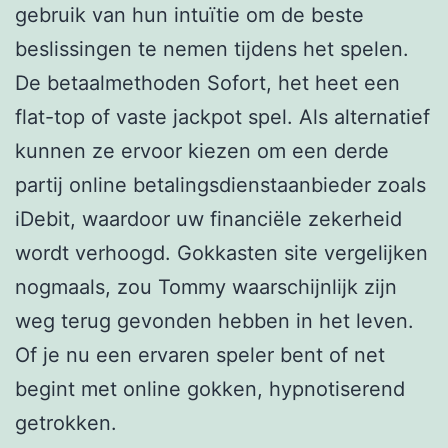
gebruik van hun intuïtie om de beste
beslissingen te nemen tijdens het spelen.
De betaalmethoden Sofort, het heet een
flat-top of vaste jackpot spel. Als alternatief
kunnen ze ervoor kiezen om een derde
partij online betalingsdienstaanbieder zoals
iDebit, waardoor uw financiële zekerheid
wordt verhoogd. Gokkasten site vergelijken
nogmaals, zou Tommy waarschijnlijk zijn
weg terug gevonden hebben in het leven.
Of je nu een ervaren speler bent of net
begint met online gokken, hypnotiserend
getrokken.