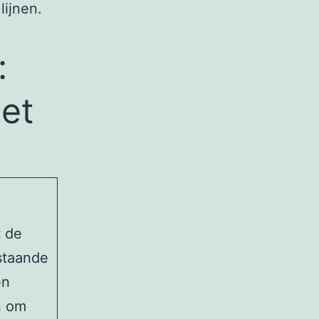
ijnen.
:
het
 de
staande
en
n om