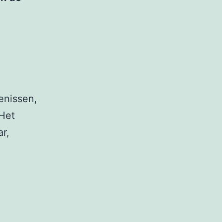
enissen,
 Het
r,