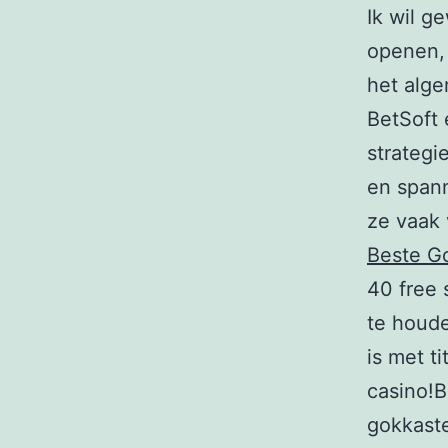
Ik wil g
openen, 
het alg
BetSoft 
strategi
en spann
ze vaak 
Beste Go
40 free 
te houde
is met t
casino!B
gokkaste