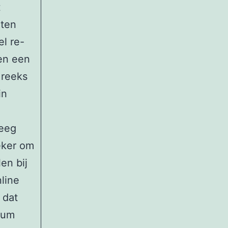
t
iten
el re-
en een
 reeks
in
eeg
eker om
len bij
line
 dat
eum