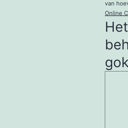
van hoev
Online C
Het
beh
gok