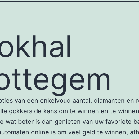
okhal
ottegem
opties van een enkelvoud aantal, diamanten en r
lle gokkers de kans om te winnen en te winnen
e wat beter is dan genieten van uw favoriete b
automaten online is om veel geld te winnen, afh