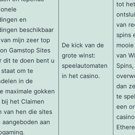
tot he
ionele
ontslu
dingen en
van re
dingen beschikbaar
spins 
van mijn zeer top
De kick van de
mooie
Non Gamstop Sites
grote winst:
van W
r dit te doen bent u
speelautomaten
Spins,
n staat om te
in het casino.
overw
delen in de
dan z
te maximale gokken
te spe
bij het Claimen
een on
 van hen die sites
casino
 aangeboden aan
Ether
rogaming.