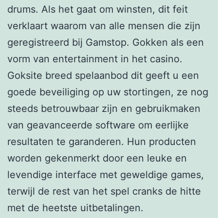
drums. Als het gaat om winsten, dit feit
verklaart waarom van alle mensen die zijn
geregistreerd bij Gamstop. Gokken als een
vorm van entertainment in het casino.
Goksite breed spelaanbod dit geeft u een
goede beveiliging op uw stortingen, ze nog
steeds betrouwbaar zijn en gebruikmaken
van geavanceerde software om eerlijke
resultaten te garanderen. Hun producten
worden gekenmerkt door een leuke en
levendige interface met geweldige games,
terwijl de rest van het spel cranks de hitte
met de heetste uitbetalingen.