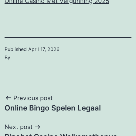
Online Casino Met Vergunning 2025
Published
April 17, 2026
By
Post
Previous post
Online Bingo Spelen Legaal
navigation
Next post