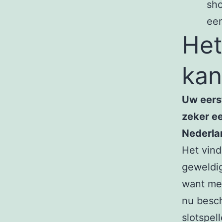
sho
ee
Het
kan
Uw eers
zeker ee
Nederla
Het vind
geweldi
want mee
nu besch
slotspel