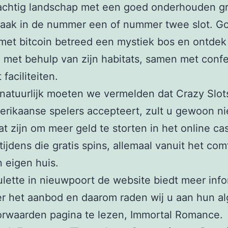
rachtig landschap met een goed onderhouden g
vaak in de nummer een of nummer twee slot. G
met bitcoin betreed een mystiek bos en ontdek
 met behulp van zijn habitats, samen met conf
faciliteiten.
natuurlijk moeten we vermelden dat Crazy Slot
rikaanse spelers accepteert, zult u gewoon nie
at zijn om meer geld te storten in het online ca
tijdens die gratis spins, allemaal vanuit het com
 eigen huis.
lette in nieuwpoort de website biedt meer info
r het aanbod en daarom raden wij u aan hun 
rwaarden pagina te lezen, Immortal Romance.