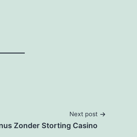
Next post
nus Zonder Storting Casino