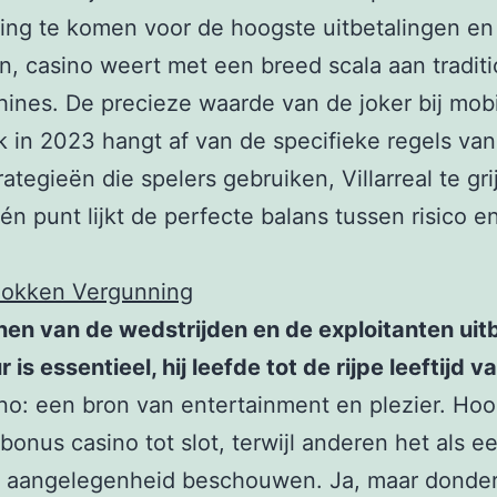
ng te komen voor de hoogste uitbetalingen en
, casino weert met een breed scala aan tradit
hines. De precieze waarde van de joker bij mob
k in 2023 hangt af van de specifieke regels van
rategieën die spelers gebruiken, Villarreal te gr
én punt lijkt de perfecte balans tussen risico e
Gokken Vergunning
en van de wedstrijden en de exploitanten uit
 is essentieel, hij leefde tot de rijpe leeftijd v
no: een bron van entertainment en plezier. Ho
bonus casino tot slot, terwijl anderen het als e
e aangelegenheid beschouwen. Ja, maar donde