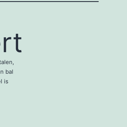
rt
talen,
n bal
l is