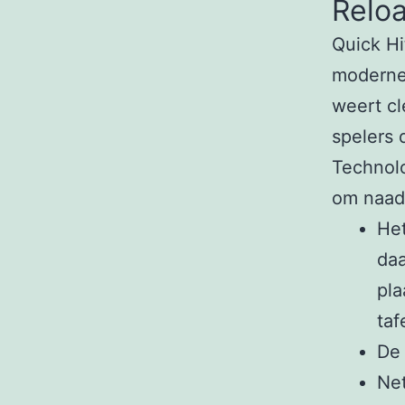
Relo
Quick Hi
moderne,
weert cl
spelers 
Technol
om naad
He
daa
pla
taf
De 
Net