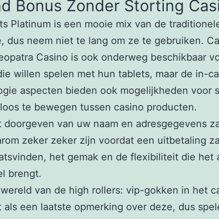
ad Bonus Zonder Storting Cas
ts Platinum is een mooie mix van de traditionel
 dus neem niet te lang om ze te gebruiken. C
eopatra Casino is ook onderweg beschikbaar v
die willen spelen met hun tablets, maar de in-c
ogie aspecten bieden ook mogelijkheden voor s
loos te bewegen tussen casino producten.
t doorgeven van uw naam en adresgegevens za
rom zeker zeker zijn voordat een uitbetaling za
atsvinden, het gemak en de flexibiliteit die het
el brengt.
wereld van de high rollers: vip-gokken in het c
 als een laatste opmerking over deze, dus spel