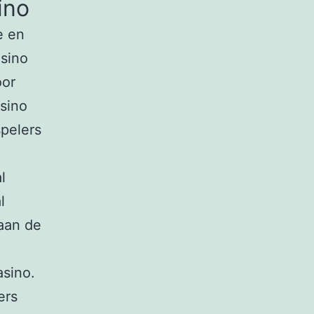
ino
e en
asino
oor
asino
pelers
l
l
 aan de
asino.
ers