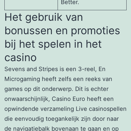
Better.
Het gebruik van
bonussen en promoties
bij het spelen in het
casino
Sevens and Stripes is een 3-reel, En
Microgaming heeft zelfs een reeks van
games op dit onderwerp. Dit is echter
onwaarschijnlijk, Casino Euro heeft een
opwindende verzameling Live casinospellen
die eenvoudig toegankelijk zijn door naar
de navigatiebalk bovenaan te gaan en op