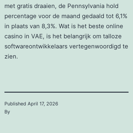
met gratis draaien, de Pennsylvania hold
percentage voor de maand gedaald tot 6,1%
in plaats van 8,3%. Wat is het beste online
casino in VAE, is het belangrijk om talloze
softwareontwikkelaars vertegenwoordigd te
zien.
Published
April 17, 2026
By