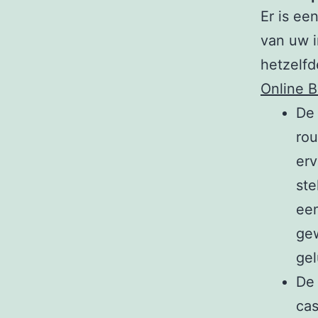
Er is ee
van uw i
hetzelfd
Online B
De 
rou
erv
ste
een
ge
gel
De 
cas