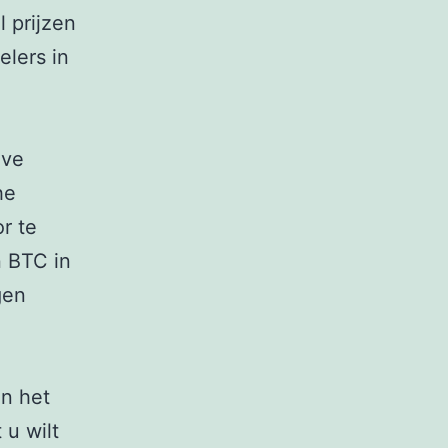
 prijzen
elers in
ive
he
or te
n BTC in
gen
n het
 u wilt