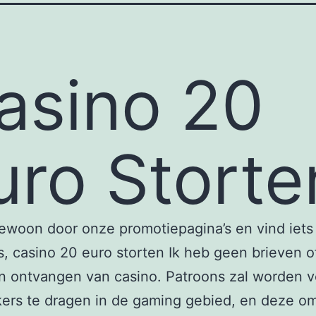
asino 20
uro Storte
ewoon door onze promotiepagina’s en vind iets
s, casino 20 euro storten Ik heb geen brieven o
n ontvangen van casino. Patroons zal worden v
ers te dragen in de gaming gebied, en deze om