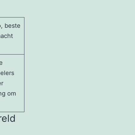
, beste
macht
e
elers
er
ing om
reld