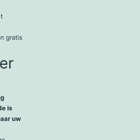
t
n gratis
er
ng
de is
naar uw