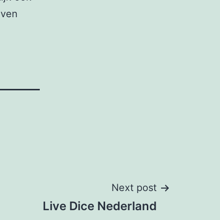
jven
Next post
Live Dice Nederland