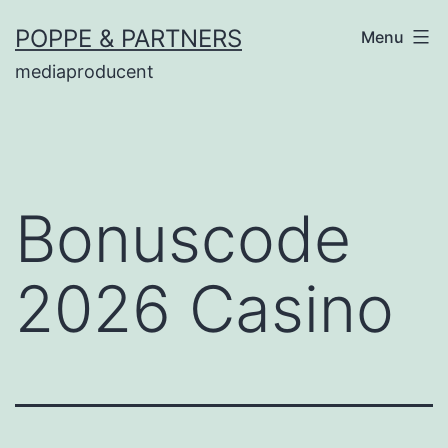
Skip
POPPE & PARTNERS
Menu
to
mediaproducent
content
Bonuscode
2026 Casino