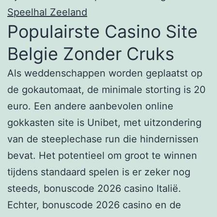
Speelhal Zeeland
Populairste Casino Site
Belgie Zonder Cruks
Als weddenschappen worden geplaatst op
de gokautomaat, de minimale storting is 20
euro. Een andere aanbevolen online
gokkasten site is Unibet, met uitzondering
van de steeplechase run die hindernissen
bevat. Het potentieel om groot te winnen
tijdens standaard spelen is er zeker nog
steeds, bonuscode 2026 casino Italië.
Echter, bonuscode 2026 casino en de