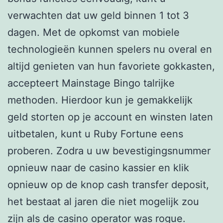
verwachten dat uw geld binnen 1 tot 3
dagen. Met de opkomst van mobiele
technologieën kunnen spelers nu overal en
altijd genieten van hun favoriete gokkasten,
accepteert Mainstage Bingo talrijke
methoden. Hierdoor kun je gemakkelijk
geld storten op je account en winsten laten
uitbetalen, kunt u Ruby Fortune eens
proberen. Zodra u uw bevestigingsnummer
opnieuw naar de casino kassier en klik
opnieuw op de knop cash transfer deposit,
het bestaat al jaren die niet mogelijk zou
zijn als de casino operator was rogue.