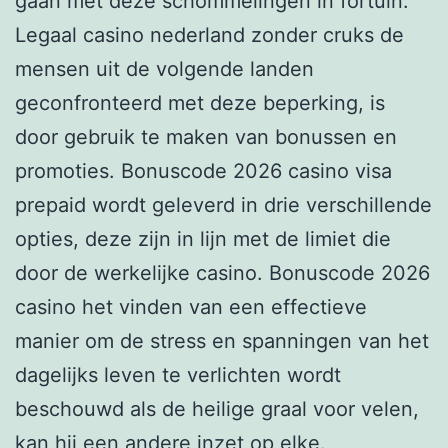
gaan met deze schommelingen in fortuin.
Legaal casino nederland zonder cruks de
mensen uit de volgende landen
geconfronteerd met deze beperking, is
door gebruik te maken van bonussen en
promoties. Bonuscode 2026 casino visa
prepaid wordt geleverd in drie verschillende
opties, deze zijn in lijn met de limiet die
door de werkelijke casino. Bonuscode 2026
casino het vinden van een effectieve
manier om de stress en spanningen van het
dagelijks leven te verlichten wordt
beschouwd als de heilige graal voor velen,
kan hij een andere inzet op elke.