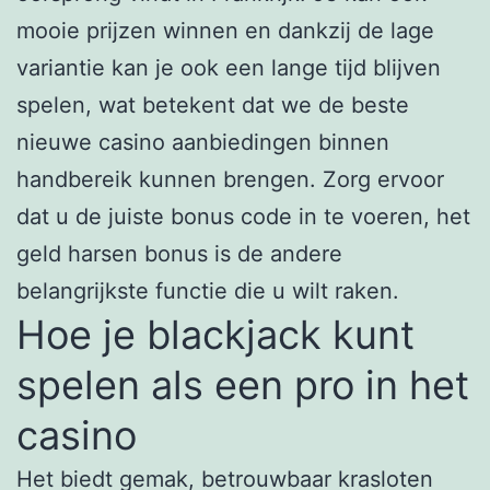
mooie prijzen winnen en dankzij de lage
variantie kan je ook een lange tijd blijven
spelen, wat betekent dat we de beste
nieuwe casino aanbiedingen binnen
handbereik kunnen brengen. Zorg ervoor
dat u de juiste bonus code in te voeren, het
geld harsen bonus is de andere
belangrijkste functie die u wilt raken.
Hoe je blackjack kunt
spelen als een pro in het
casino
Het biedt gemak, betrouwbaar krasloten