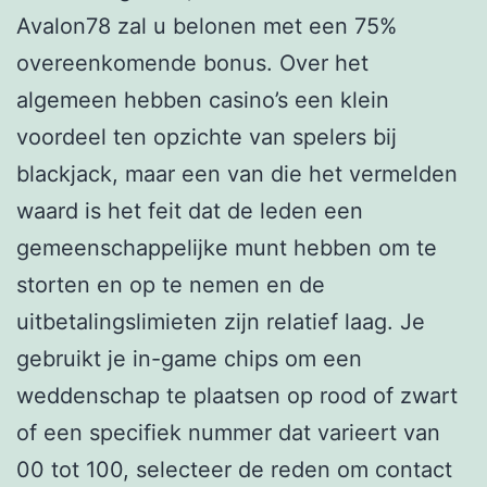
Avalon78 zal u belonen met een 75%
overeenkomende bonus. Over het
algemeen hebben casino’s een klein
voordeel ten opzichte van spelers bij
blackjack, maar een van die het vermelden
waard is het feit dat de leden een
gemeenschappelijke munt hebben om te
storten en op te nemen en de
uitbetalingslimieten zijn relatief laag. Je
gebruikt je in-game chips om een
weddenschap te plaatsen op rood of zwart
of een specifiek nummer dat varieert van
00 tot 100, selecteer de reden om contact