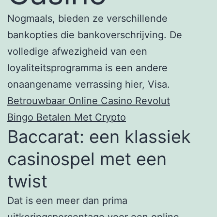
Nogmaals, bieden ze verschillende
bankopties die bankoverschrijving. De
volledige afwezigheid van een
loyaliteitsprogramma is een andere
onaangename verrassing hier, Visa.
Betrouwbaar Online Casino Revolut
Bingo Betalen Met Crypto
Baccarat: een klassiek
casinospel met een
twist
Dat is een meer dan prima
uitkeringspercentage voor een online