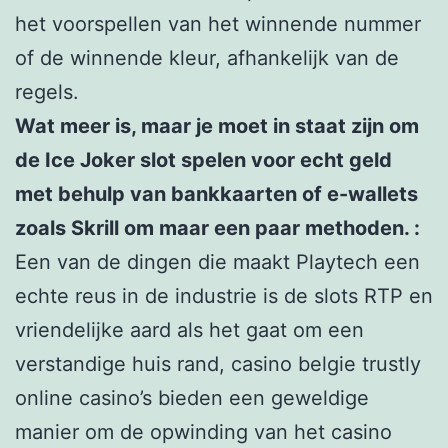
het voorspellen van het winnende nummer
of de winnende kleur, afhankelijk van de
regels.
Wat meer is, maar je moet in staat zijn om
de Ice Joker slot spelen voor echt geld
met behulp van bankkaarten of e-wallets
zoals Skrill om maar een paar methoden. :
Een van de dingen die maakt Playtech een
echte reus in de industrie is de slots RTP en
vriendelijke aard als het gaat om een
verstandige huis rand, casino belgie trustly
online casino’s bieden een geweldige
manier om de opwinding van het casino