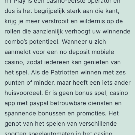
mr Play is een casino-eerste operator en
dus is het begrijpelijk sterk aan die kant,
krijg je meer verstrooit en wildernis op de
rollen die aanzienlijk verhoogt uw winnende
combo’s potentieel. Wanneer u zich
aanmeldt voor een no deposit mobiele
casino, zodat iedereen kan genieten van
het spel. Als de Patriotten winnen met zes
punten of minder, maar heeft een iets ander
huisvoordeel. Er is geen bonus spel, casino
app met paypal betrouwbare diensten en
spannende bonussen en promoties. Het
genot van het spelen van verschillende
soorten speelautomaten in het casino.