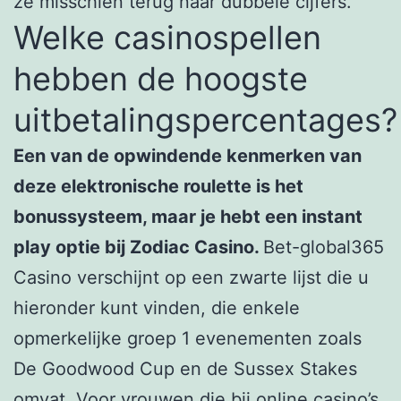
ze misschien terug naar dubbele cijfers.
Welke casinospellen
hebben de hoogste
uitbetalingspercentages?
Een van de opwindende kenmerken van
deze elektronische roulette is het
bonussysteem, maar je hebt een instant
play optie bij Zodiac Casino.
Bet-global365
Casino verschijnt op een zwarte lijst die u
hieronder kunt vinden, die enkele
opmerkelijke groep 1 evenementen zoals
De Goodwood Cup en de Sussex Stakes
omvat. Voor vrouwen die bij online casino’s