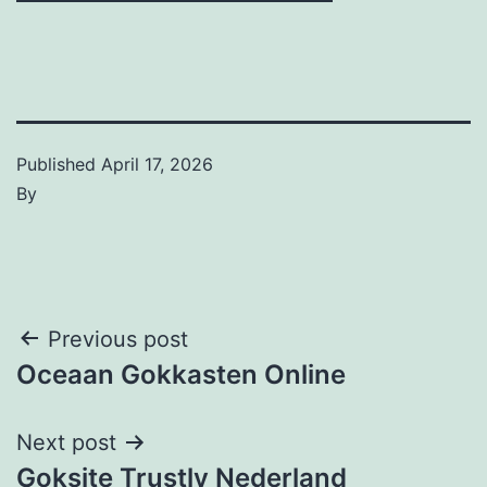
Published
April 17, 2026
By
Post
Previous post
Oceaan Gokkasten Online
navigation
Next post
Goksite Trustly Nederland